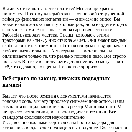
Вы же хотите знать, за что платите? Мы это прекрасно
понимаем. Поэтому каждый этап — от первой открученной
гайки до финальных испытаний — снимаем на видео. Вы
можете быть хоть за тысячу километров, но всё будете видеть
своими глазами. Это ваша главная гарантия честности.
Работой руководят мастера. Спецы, которые с этими
тракторами на «ты», у них стаж за 20 лет. Они знают каждый
слабый винтик. Стоимость работ фиксируем сразу, до начала
любого вмешательства. А материалы… материалы вы
оплачиваете только те, что реально пошли в дело. Всё строго
по факту. В итоге вы получаете детальнейшую смету — вот
всё, что сделано, вот цены. Никаких сюрпризов.
Всё строго по закону, никаких подводных
камней
Бывает, что после ремонта с документами начинается
головная боль. Мы эту проблему снимаем полностью. Наша
компания официально вписана в реестр Минпромторга. Мы
не просто ремонтники, мы производители техники. Все
стандарты соблюдаются неукоснительно.
И да, все необходимые сертификаты Гостехнадзора для
легального ввода в эксплуатацию вы получите. Более тысячи