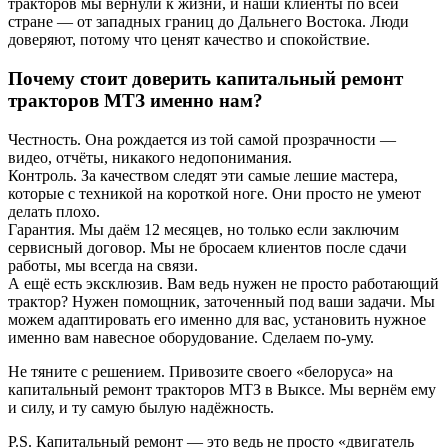
тракторов мы вернули к жизни, и наши клиенты по всей
стране — от западных границ до Дальнего Востока. Люди
доверяют, потому что ценят качество и спокойствие.
Почему стоит доверить капитальный ремонт
тракторов МТЗ именно нам?
Честность. Она рождается из той самой прозрачности —
видео, отчёты, никакого недопонимания.
Контроль. За качеством следят эти самые лешие мастера,
которые с техникой на короткой ноге. Они просто не умеют
делать плохо.
Гарантия. Мы даём 12 месяцев, но только если заключим
сервисный договор. Мы не бросаем клиентов после сдачи
работы, мы всегда на связи.
А ещё есть эксклюзив. Вам ведь нужен не просто работающий
трактор? Нужен помощник, заточенный под ваши задачи. Мы
можем адаптировать его именно для вас, установить нужное
именно вам навесное оборудование. Сделаем по-уму.
Не тяните с решением. Привозите своего «белоруса» на
капитальный ремонт тракторов МТЗ в Выксе. Мы вернём ему
и силу, и ту самую былую надёжность.
P.S. Капитальный ремонт — это ведь не просто «двигатель