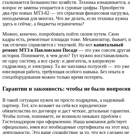
сталкивается большинство хозяйств. Техника изнашивается, а
вопрос ее замены упирается в суровые цифры. Приобрести
два-три новых МТЗ-82 — это серьезная финансовая нагрузка,
неподъемная для многих. Что же делать, если техника нужна
здесь и сейчас, а бюджеты ограничены?
Можно, конечно, попробовать пойти своим путем. Свои
кадры есть, ремонтные площади тоже. Механизатор, бывает, и
так отлично справляется с текучкой. Но вот
капитальный
ремонт МТЗ в Павловском Посаде
— это уже совсем другая
история. Понимаете, в чем дело? Тут нужно восстанавливать
не одну систему, а все сразу: и двигатель, и капризную
гидравлику, и электрику. Та же наплавка полуосей — это уже
ювелирная работа, требующая особого навыка. Без опыта и
спецоборудования можно только время потерять.
Гарантии и законность: чтобы не было вопросов
В такой ситуации нужен не просто подрядчик, а надежный
партнер. Тот, кто возьмет на себя все юридические
обязательства по договору и даст четкие, детальные гарантии.
Чтобы потом, понимаете, не возникло никаких проблем с
Гостехнадзором при оформлении. Наша компания действует
официально, имея все необходимые сертификаты на этот вид
деятельности. Это ваше спокойствие за то, что все сделано не