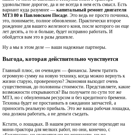
удовольствие дорогое, да и не всегда в нем есть смысл. Есть
вариант куда разумнее —
капитальный ремонт двигателя
МТЗ 80 в Павловском Посаде
. Это ведь не просто починка,
это, понимаете, полное обновление. Практически второе
рождение для вашего железного коня, после которого он еще
лет десять, а то и больше, будет исправно работать. И
обойдется вам это в разы дешевле.
Ну а мы в этом деле — ваши надежные партнеры.
Выгода, которая действительно чувствуется
Главный плюс, он очевиден — финансы. Зачем тратить
огромную сумму на новую технику, когда можно вернуть к
жизни старую, проверенную? Экономия выходит очень
существенная, до половины стоимости. Представляете, какие
возможности открываются? Вы получаете по сути тот же
МТЗ, но с обнуленным ресурсом и без кредитного бремени.
Техника будет не простаивать в ожидании запчастей, а
приносить реальную прибыль. Это же ваша рабочая лошадка,
она должна работать, а не деньги съедать.
Кстати, о лошадках. В нашем регионе многие переходят на
мини-трактора для мелких работ, но они, конечно, с
«Беларусом» не сравнятся ни по мощности, ни по